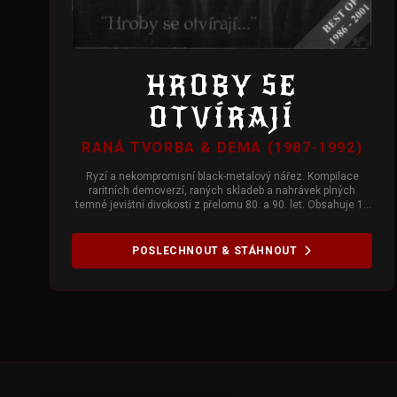
HROBY SE
OTVÍRAJÍ
RANÁ TVORBA & DEMA (1987-1992)
Ryzí a nekompromisní black-metalový nářez. Kompilace
raritních demoverzí, raných skladeb a nahrávek plných
temné jevištní divokosti z přelomu 80. a 90. let. Obsahuje 14
skladeb.
POSLECHNOUT & STÁHNOUT