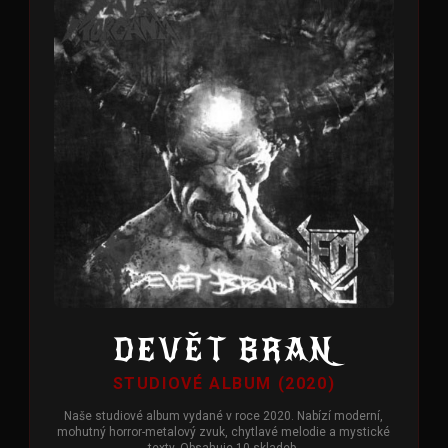
DEVĚT BRAN
STUDIOVÉ ALBUM (2020)
Naše studiové album vydané v roce 2020. Nabízí moderní,
mohutný horror-metalový zvuk, chytlavé melodie a mystické
texty. Obsahuje 10 skladeb.