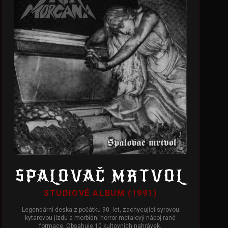
SPALOVAČ MRTVOL
STUDIOVÉ ALBUM (1991)
Legendární deska z počátku 90. let, zachycující syrovou
kytarovou jízdu a morbidní horror-metalový náboj rané
formace. Obsahuje 10 kultovních nahrávek.