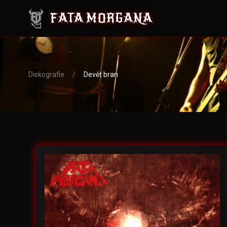
FATA MORGANA
Diskografie
/
Devět bran