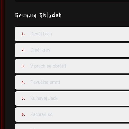
Seznam Skladeb
Devět bran
1.
Dračí krev
2.
V prach se obrátíš
3.
Pavučina smrti
4.
Kulhavej Jack
5.
Zachraň se
6.